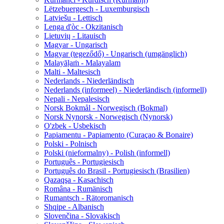
Lëtzebuergesch - Luxemburgisch
Latviešu - Lettisch
Lenga d'òc - Okzitanisch
Lietuvių - Litauisch
Magyar - Ungarisch
Magyar (tegeződő) - Ungarisch (umgänglich)
Malayāḷaṁ - Malayalam
Malti - Maltesisch
Nederlands - Niederländisch
Nederlands (informeel) - Niederländisch (informell)
Nepali - Nepalesisch
Norsk Bokmål - Norwegisch (Bokmal)
Norsk Nynorsk - Norwegisch (Nynorsk)
O'zbek - Usbekisch
Papiamentu - Papiamento (Curaçao & Bonaire)
Polski - Polnisch
Polski (nieformalny) - Polish (informell)
Português - Portugiesisch
Português do Brasil - Portugiesisch (Brasilien)
Qazaqşa - Kasachisch
Româna - Rumänisch
Rumantsch - Rätoromanisch
Shqipe - Albanisch
Slovenčina - Slovakisch