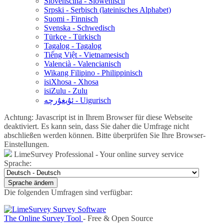
Slovenščina - Slowenisch
Srpski - Serbisch (lateinisches Alphabet)
Suomi - Finnisch
Svenska - Schwedisch
Türkçe - Türkisch
Tagalog - Tagalog
Tiếng Việt - Vietnamesisch
Valencià - Valencianisch
Wikang Filipino - Philippinisch
isiXhosa - Xhosa
isiZulu - Zulu
ئۇيغۇرچە - Uigurisch
Achtung: Javascript ist in Ihrem Browser für diese Webseite
deaktiviert. Es kann sein, dass Sie daher die Umfrage nicht
abschließen werden können. Bitte überprüfen Sie Ihre Browser-
Einstellungen.
LimeSurvey Professional - Your online survey service
Sprache:
Sprache ändern
Die folgenden Umfragen sind verfügbar:
The Online Survey Tool
- Free & Open Source