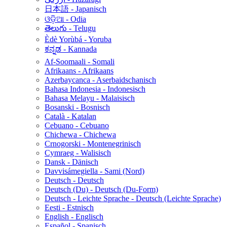
日本語 - Japanisch
ଓଡ଼ିଆ - Odia
తెలుగు - Telugu
Èdè Yorùbá - Yoruba
ಕನ್ನಡ - Kannada
Af-Soomaali - Somali
Afrikaans - Afrikaans
Azerbaycanca - Aserbaidschanisch
Bahasa Indonesia - Indonesisch
Bahasa Melayu - Malaisisch
Bosanski - Bosnisch
Català - Katalan
Cebuano - Cebuano
Chichewa - Chichewa
Crnogorski - Montenegrinisch
Cymraeg - Walisisch
Dansk - Dänisch
Davvisámegiella - Sami (Nord)
Deutsch - Deutsch
Deutsch (Du) - Deutsch (Du-Form)
Deutsch - Leichte Sprache - Deutsch (Leichte Sprache)
Eesti - Estnisch
English - Englisch
Español - Spanisch