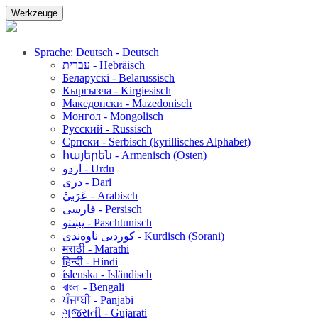
Werkzeuge
Sprache: Deutsch - Deutsch
עברית - Hebräisch
Беларускі - Belarussisch
Кыргызча - Kirgiesisch
Македонски - Mazedonisch
Монгол - Mongolisch
Русский - Russisch
Српски - Serbisch (kyrillisches Alphabet)
հայերեն - Armenisch (Osten)
اردو - Urdu
دری - Dari
عَرَبيْ - Arabisch
فارسی - Persisch
پښتو - Paschtunisch
کوردیی ناوەندی - Kurdisch (Sorani)
मराठी - Marathi
हिन्दी - Hindi
íslenska - Isländisch
বাংলা - Bengali
ਪੰਜਾਬੀ - Panjabi
ગુજરાતી - Gujarati