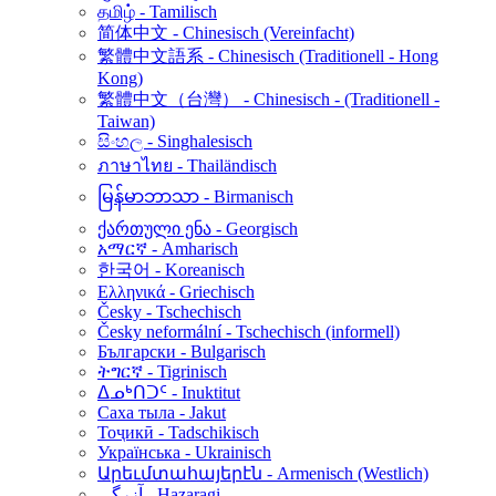
தமிழ் - Tamilisch
简体中文 - Chinesisch (Vereinfacht)
繁體中文語系 - Chinesisch (Traditionell - Hong
Kong)
繁體中文（台灣） - Chinesisch - (Traditionell -
Taiwan)
සිංහල - Singhalesisch
ภาษาไทย - Thailändisch
မြန်မာဘာသာ - Birmanisch
ქართული ენა - Georgisch
አማርኛ - Amharisch
한국어 - Koreanisch
Ελληνικά - Griechisch
Česky - Tschechisch
Česky neformální - Tschechisch (informell)
Български - Bulgarisch
ትግርኛ - Tigrinisch
ᐃᓄᒃᑎᑐᑦ - Inuktitut
Саха тыла - Jakut
Тоҷикӣ - Tadschikisch
Українська - Ukrainisch
Արեւմտահայերէն - Armenisch (Westlich)
آزرگی - Hazaragi