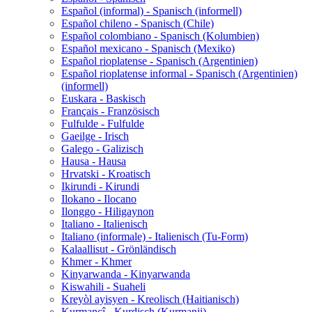
Español (informal) - Spanisch (informell)
Español chileno - Spanisch (Chile)
Español colombiano - Spanisch (Kolumbien)
Español mexicano - Spanisch (Mexiko)
Español rioplatense - Spanisch (Argentinien)
Español rioplatense informal - Spanisch (Argentinien)
(informell)
Euskara - Baskisch
Français - Französisch
Fulfulde - Fulfulde
Gaeilge - Irisch
Galego - Galizisch
Hausa - Hausa
Hrvatski - Kroatisch
Ikirundi - Kirundi
Ilokano - Ilocano
Ilonggo - Hiligaynon
Italiano - Italienisch
Italiano (informale) - Italienisch (Tu-Form)
Kalaallisut - Grönländisch
Khmer - Khmer
Kinyarwanda - Kinyarwanda
Kiswahili - Suaheli
Kreyòl ayisyen - Kreolisch (Haitianisch)
Kurmancî - Kurdisch (Kurmanji)